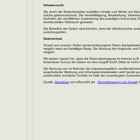
Urheberrecht
Die durch die Seitenbetreiber erstellten Inhalte und Werke auf die
solche gekennzeichnet. Die Vervielfältigung, Bearbeitung, Verbre
bedürfen der schriftlichen Zustimmung des jeweiligen Autors bzw. Er
kommerziellen Gebrauch gestattet.
Die Betreiber der Seiten sind bemüht, stets die Urheberrechte ander
zurückzugreifen.
Datenschutz
Soweit auf unseren Seiten personenbezogene Daten (beispielsweis
möglich stets auf freiwilliger Basis. Die Nutzung der Angebote un
möglich.
Wir weisen darauf hin, dass die Datenübertragung im Internet (z.B
lückenloser Schutz der Daten vor dem Zugriff durch Dritte ist nicht 
Der Nutzung von im Rahmen der Impressumspflicht veröffentlichten
angeforderter Werbung und Informationsmaterialien wird hiermit au
ausdrücklich rechtliche Schritte im Falle der unverlangten Zusend
Quelle:
Disclaimer
von eRecht24.de -
Rechtsberatung von Anwalt
S