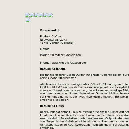
Verantwortlich
Frederic Claßen
Neuwerker Str. 297a
41748 Viersen (Germany)
E-Mail:
Mail{~ät~}Frederic-Classen.com
Internet: www.Frederic-Classen.com
Haftung für Inhalte
Die Inhalte unserer Seiten wurden mit größter Sorgfalt erstellt. Für 
keine Gewähr übernehmen.
Als Diensteanbieter sind wir gemäß § 7 Abs.1 TMG für eigene Inha
§§ 8 bis 10 TMG sind wir als Diensteanbieter jedoch nicht verpflic
oder nach Umständen zu forschen, die auf eine rechtswidrige Täti
von Informationen nach den allgemeinen Gesetzen bleiben hiervon 
der Kenntnis einer konkreten Rechtsverletzung möglich. Bei beka
umgehend entfernen.
Haftung für Links
Unser Angebot enthält Links zu externen Webseiten Dritter, auf de
Inhalte auch keine Gewähr übernehmen. Für die Inhalte der verlinkte
verantwortlich. Die verlinkten Seiten wurden zum Zeitpunkt der Ver
zum Zeitpunkt der Verlinkung nicht erkennbar. Eine permanente inha
Anhaltspunkte einer Rechtsverletzung nicht zumutbar. Bei bekann
entfernen.